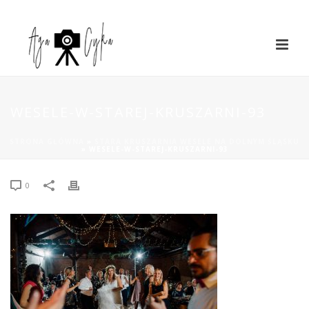
WESELE-W-STAREJ-KRUSZARNI-93
STRONA GŁÓWNA
»
STARA KRUSZARNIA WESELE NA DOLNYM ŚLĄSKU
»
WESELE-W-STAREJ-KRUSZARNI-93
0