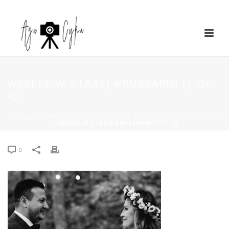
WESELE-W-STAREJ-KRUSZARNI (1 OF
4)
STRONA GŁÓWNA
»
STARA KRUSZARNIA WESELE NA DOLNYM ŚLĄSKU
»
WESELE-W-STAREJ-KRUSZARNI (1 OF 4)
0