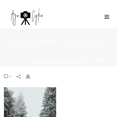
SESJA-PLENEROWA-SP-AGACYKA.PL-
28
STRONA GŁÓWNA
»
SYLWIA & PAWEŁ | KARPACZ
»
SESJA-
PLENEROWA-SP-AGACYKA.PL-28
0