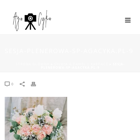
SESJA-PLENEROWA-SP-AGACYKA.PL-9
STRONA GŁÓWNA
»
SYLWIA & PAWEŁ | KARPACZ
»
SESJA-
PLENEROWA-SP-AGACYKA.PL-9
0