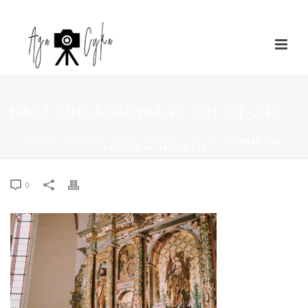
NASZ-LUB-AGACYKA.PL-101-OF-247
STRONA GŁÓWNA
»
SYLWIA & PAWEŁ | VIA VILLA
»
NASZ-LUB-
AGACYKA.PL-101-OF-247
0