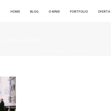
HOME
BLOG
O MNIE
PORTFOLIO
OFERTA
L-106-OF-247
STRONA GŁÓWNA
»
SYLWIA & PAWEŁ | VIA VILLA