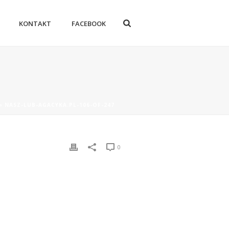
KONTAKT
FACEBOOK
»
NASZ-LUB-AGACYKA.PL-106-OF-247
0