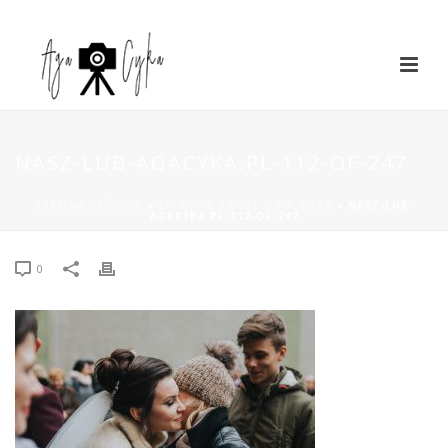
NASZ-LUB-AGACYKA.PL-112-OF-247
STRONA GŁÓWNA
»
SYLWIA & PAWEŁ | VIA VILLA
»
NASZ-LUB-
AGACYKA.PL-112-OF-247
0