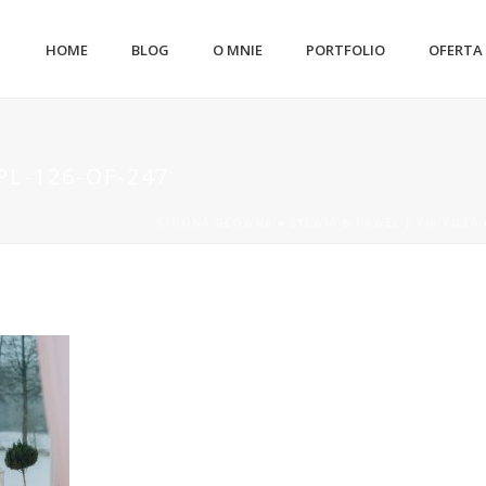
HOME
BLOG
O MNIE
PORTFOLIO
OFERTA
L-126-OF-247
STRONA GŁÓWNA
»
SYLWIA & PAWEŁ | VIA VILLA