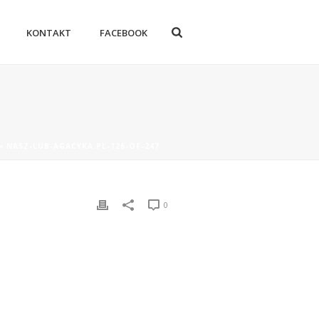
KONTAKT
FACEBOOK
»
NASZ-LUB-AGACYKA.PL-126-OF-247
0