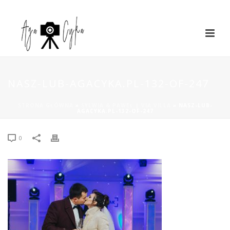
NASZ-LUB-AGACYKA.PL-132-OF-247
STRONA GŁÓWNA
»
SYLWIA & PAWEŁ | VIA VILLA
»
NASZ-LUB-
AGACYKA.PL-132-OF-247
0