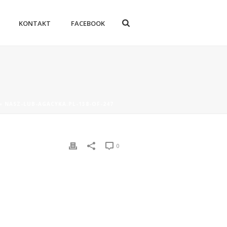
KONTAKT
FACEBOOK
»
NASZ-LUB-AGACYKA.PL-138-OF-247
0