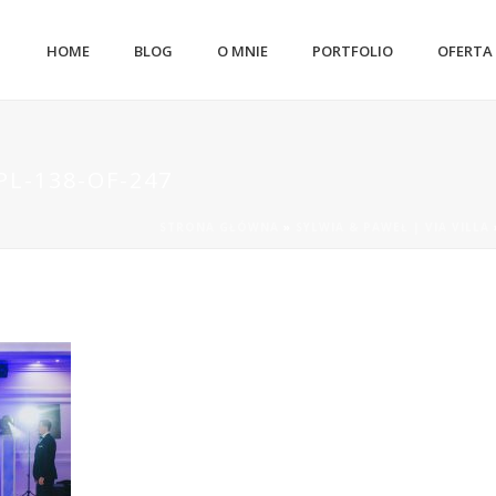
HOME
BLOG
O MNIE
PORTFOLIO
OFERTA
L-138-OF-247
STRONA GŁÓWNA
»
SYLWIA & PAWEŁ | VIA VILLA