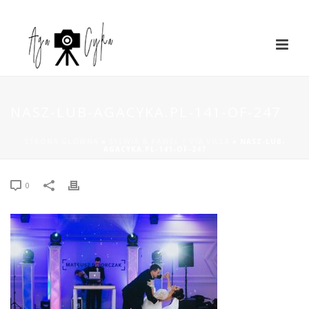
NASZ-LUB-AGACYKA.PL-141-OF-247
STRONA GŁÓWNA
»
SYLWIA & PAWEŁ | VIA VILLA
»
NASZ-LUB-
AGACYKA.PL-141-OF-247
0