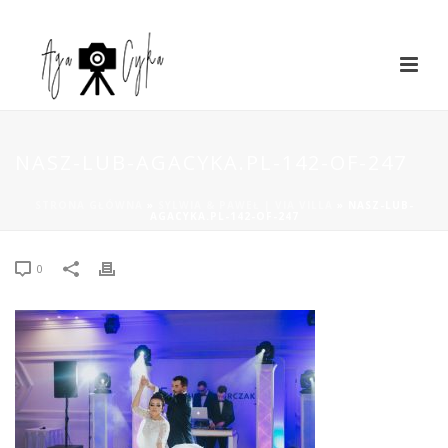
NASZ-LUB-AGACYKA.PL-142-OF-247
STRONA GŁÓWNA
»
SYLWIA & PAWEŁ | VIA VILLA
»
NASZ-LUB-
AGACYKA.PL-142-OF-247
0