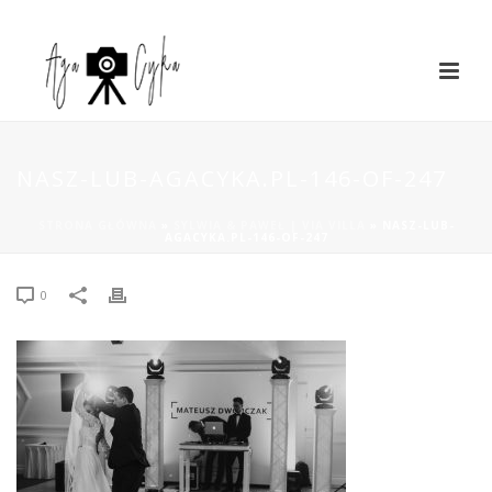
NASZ-LUB-AGACYKA.PL-146-OF-247
STRONA GŁÓWNA
»
SYLWIA & PAWEŁ | VIA VILLA
»
NASZ-LUB-
AGACYKA.PL-146-OF-247
0