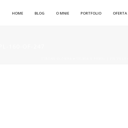
HOME
BLOG
O MNIE
PORTFOLIO
OFERTA
L-160-OF-247
STRONA GŁÓWNA
»
SYLWIA & PAWEŁ | VIA VILLA