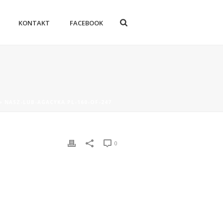
KONTAKT
FACEBOOK
»
NASZ-LUB-AGACYKA.PL-160-OF-247
0