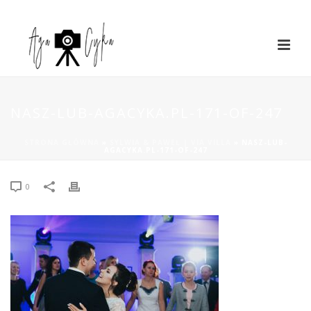
NASZ-LUB-AGACYKA.PL-171-OF-247
STRONA GŁÓWNA
»
SYLWIA & PAWEŁ | VIA VILLA
»
NASZ-LUB-
AGACYKA.PL-171-OF-247
0