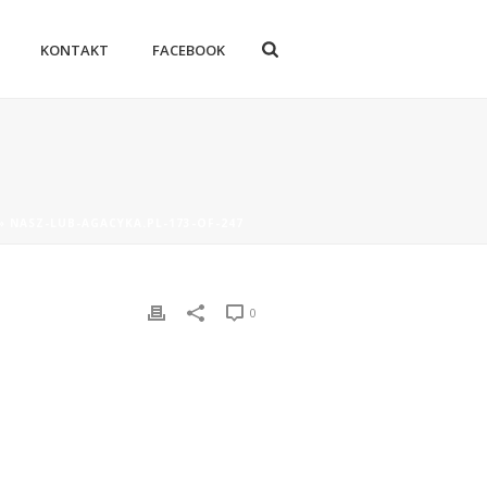
KONTAKT
FACEBOOK
»
NASZ-LUB-AGACYKA.PL-173-OF-247
0