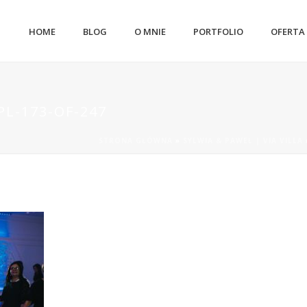
HOME
BLOG
O MNIE
PORTFOLIO
OFERTA
L-173-OF-247
STRONA GŁÓWNA
»
SYLWIA & PAWEŁ | VIA VILLA