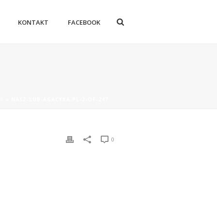
KONTAKT
FACEBOOK
LA
»
NASZ-LUB-AGACYKA.PL-2-OF-247
0