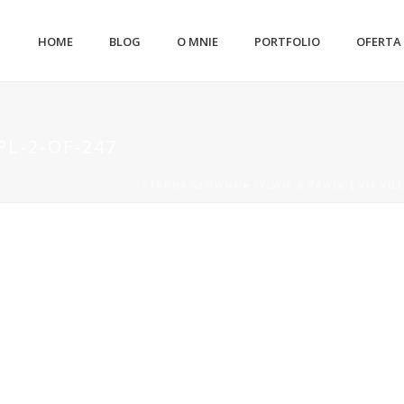
HOME
BLOG
O MNIE
PORTFOLIO
OFERTA
L-2-OF-247
STRONA GŁÓWNA
»
SYLWIA & PAWEŁ | VIA VIL