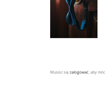
Musisz się
zalogować
, aby móc