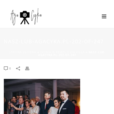
NASZ-LUB-AGACYKA.PL-202-OF-247
STRONA GŁÓWNA
»
SYLWIA & PAWEŁ | VIA VILLA
»
NASZ-LUB-
AGACYKA.PL-202-OF-247
0