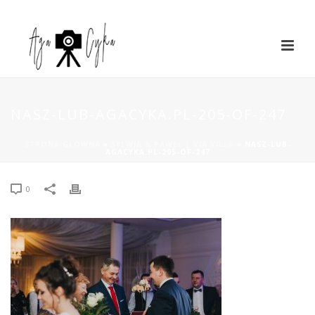
NASZ-LUB-AGACYKA.PL-205-OF-247
STRONA GŁÓWNA
»
SYLWIA & PAWEŁ | VIA VILLA
»
NASZ-LUB-
AGACYKA.PL-205-OF-247
0