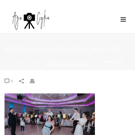
NASZ-LUB-AGACYKA.PL-214-OF-247
STRONA GŁÓWNA
»
SYLWIA & PAWEŁ | VIA VILLA
»
NASZ-LUB-
AGACYKA.PL-214-OF-247
0