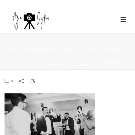
NASZ-LUB-AGACYKA.PL-225-OF-247
STRONA GŁÓWNA
»
SYLWIA & PAWEŁ | VIA VILLA
»
NASZ-LUB-
AGACYKA.PL-225-OF-247
0