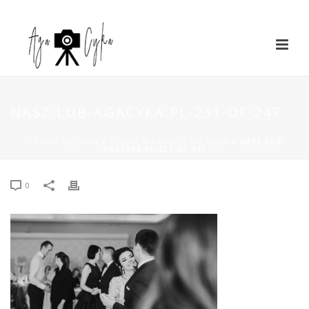
NASZ-LUB-AGACYKA.PL-231-OF-247
STRONA GŁÓWNA
»
SYLWIA & PAWEŁ | VIA VILLA
»
NASZ-LUB-
AGACYKA.PL-231-OF-247
0