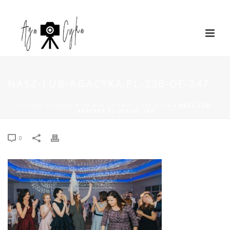
NASZ-LUB-AGACYKA.PL-236-OF-247
STRONA GŁÓWNA
»
SYLWIA & PAWEŁ | VIA VILLA
»
NASZ-LUB-
AGACYKA.PL-236-OF-247
0