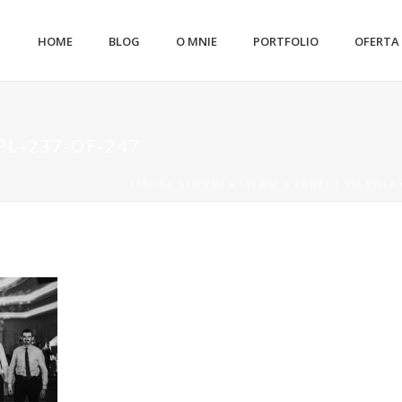
HOME
BLOG
O MNIE
PORTFOLIO
OFERTA
L-237-OF-247
STRONA GŁÓWNA
»
SYLWIA & PAWEŁ | VIA VILLA