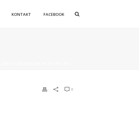
KONTAKT
FACEBOOK
»
NASZ-LUB-AGACYKA.PL-237-OF-247
0