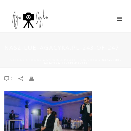
NASZ-LUB-AGACYKA.PL-243-OF-247
STRONA GŁÓWNA
»
SYLWIA & PAWEŁ | VIA VILLA
»
NASZ-LUB-
AGACYKA.PL-243-OF-247
0