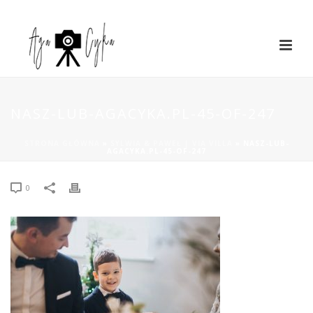
NASZ-LUB-AGACYKA.PL-45-OF-247
STRONA GŁÓWNA
»
SYLWIA & PAWEŁ | VIA VILLA
»
NASZ-LUB-
AGACYKA.PL-45-OF-247
0