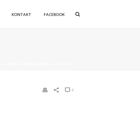
KONTAKT
FACEBOOK
LA
»
NASZ-LUB-AGACYKA.PL-7-OF-247
0