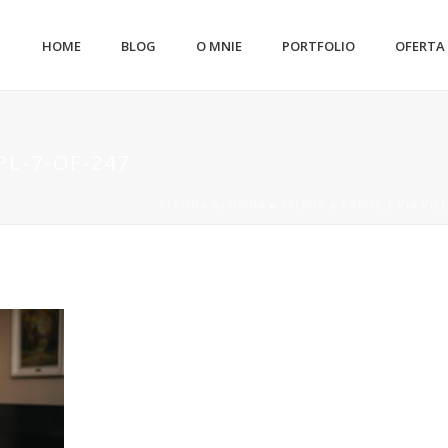
HOME
BLOG
O MNIE
PORTFOLIO
OFERTA
L-7-OF-247
STRONA GŁÓWNA
»
SYLWIA & PAWEŁ | VIA VIL