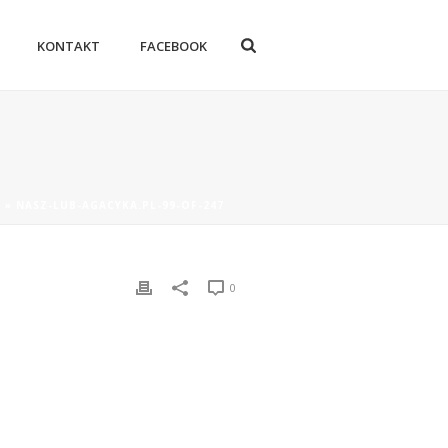
KONTAKT
FACEBOOK
A
»
NASZ-LUB-AGACYKA.PL-99-OF-247
0