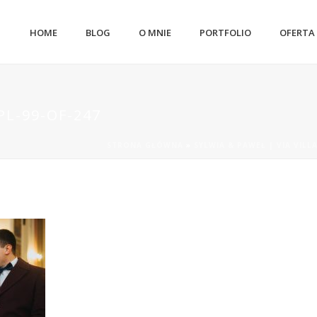
HOME
BLOG
O MNIE
PORTFOLIO
OFERTA
L-99-OF-247
STRONA GŁÓWNA
»
SYLWIA & PAWEŁ | VIA VILL