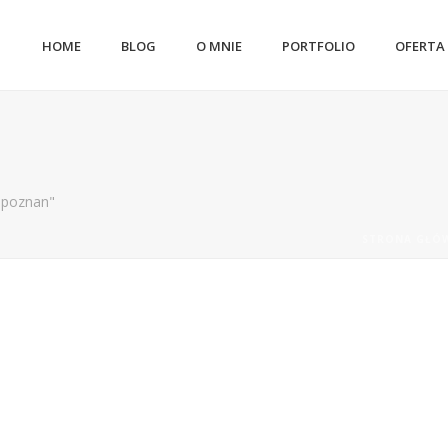
HOME
BLOG
O MNIE
PORTFOLIO
OFERTA
a poznan"
STRONA GŁÓ