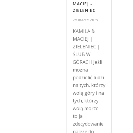
MACIEJ –
ZIELENIEC
28 marca 2019
KAMILA &
MACIEJ |
ZIELENIEC |
ŚLUB W
GÓRACH Jeśli
można
podzielić ludzi
na tych, którzy
wolą góry i na
tych, którzy
wolą morze –
to ja
zdecydowanie
należę do