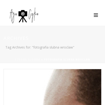
ARCHIVES
Tag Archives for: "fotografia slubna wroclaw"
STRONA GŁÓWNA
»
FOTOGRAFIA SLUBNA WROCLAW