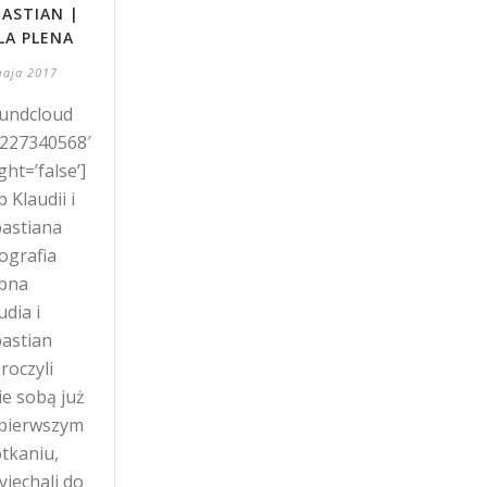
BASTIAN |
LLA PLENA
maja 2017
undcloud
’227340568′
ght=’false’]
b Klaudii i
astiana
ografia
ubna
udia i
astian
roczyli
e sobą już
 pierwszym
tkaniu,
yjechali do