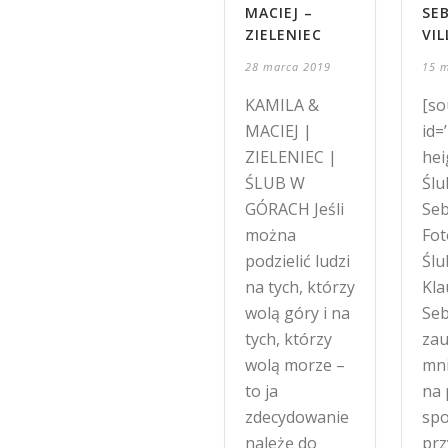
MACIEJ –
SE
ZIELENIEC
VI
28 marca 2019
15 
KAMILA &
[so
MACIEJ |
id=
ZIELENIEC |
hei
ŚLUB W
Ślu
GÓRACH Jeśli
Seb
można
Fot
podzielić ludzi
Śl
na tych, którzy
Kla
wolą góry i na
Seb
tych, którzy
zau
wolą morze –
mni
to ja
na
zdecydowanie
spo
należę do
prz