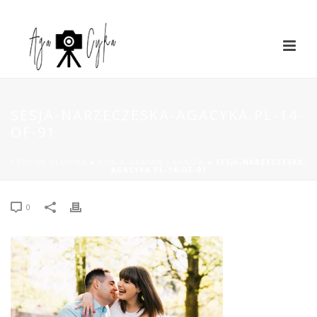
SESJA-NARZECZESKA-AGACYKA.PL-14-
OF-91
STRONA GŁÓWNA
»
ASIA & DAMIAN | ŁAGÓW
»
SESJA-NARZECZESKA-
AGACYKA.PL-14-OF-91
0