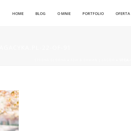
HOME
BLOG
O MNIE
PORTFOLIO
OFERTA
AGACYKA.PL-22-OF-91
STRONA GŁÓWNA
»
ASIA & DAMIAN | ŁAGÓW
»
SESJA