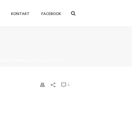
KONTAKT
FACEBOOK
-NARZECZESKA-AGACYKA.PL-22-OF-91
0