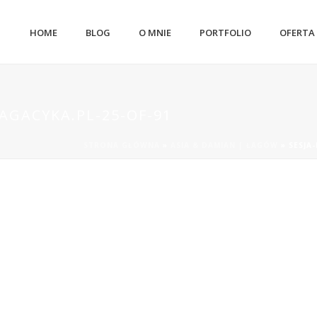
HOME
BLOG
O MNIE
PORTFOLIO
OFERTA
AGACYKA.PL-25-OF-91
STRONA GŁÓWNA
»
ASIA & DAMIAN | ŁAGÓW
»
SESJA