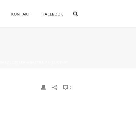
KONTAKT
FACEBOOK
-NARZECZESKA-AGACYKA.PL-25-OF-91
0