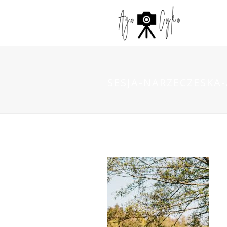
SESJA-NARZECZESKA-