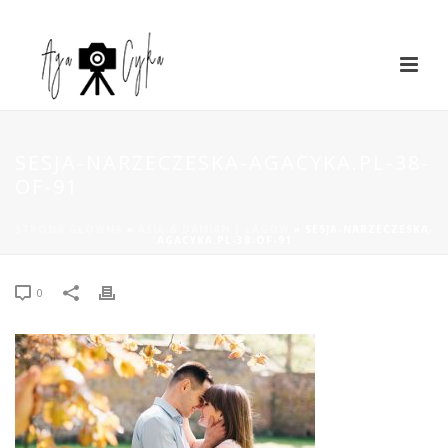
SESJA-NARZECZESKA-AGACYKA.PL-38-
OF-91
STRONA GŁÓWNA
»
ASIA & DAMIAN | ŁAGÓW
»
SESJA-NARZECZESKA-
AGACYKA.PL-38-OF-91
0