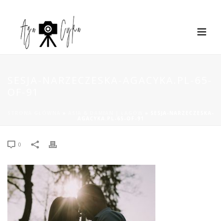
SESJA-NARZECZESKA-AGACYKA.PL-65-
OF-91
STRONA GŁÓWNA
»
ASIA & DAMIAN | ŁAGÓW
»
SESJA-NARZECZESKA-
AGACYKA.PL-65-OF-91
0