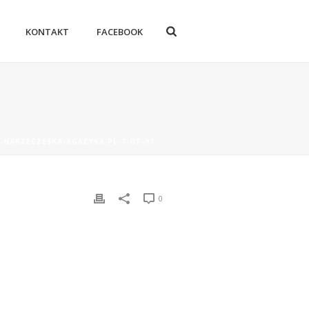
KONTAKT
FACEBOOK
A-NARZECZESKA-AGACYKA.PL-7-OF-91
0