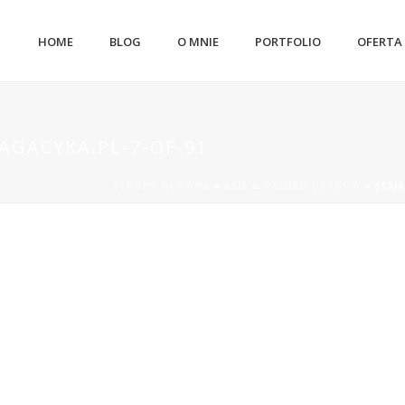
HOME
BLOG
O MNIE
PORTFOLIO
OFERTA
AGACYKA.PL-7-OF-91
STRONA GŁÓWNA
»
ASIA & DAMIAN | ŁAGÓW
»
SESJ