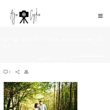
SESJA-NARZECZESKA-AGACYKA.PL-74-
OF-91
STRONA GŁÓWNA
»
ASIA & DAMIAN | ŁAGÓW
»
SESJA-NARZECZESKA-
AGACYKA.PL-74-OF-91
0