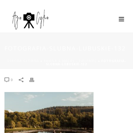
FOTOGRAFIA-SLUBNA-LUBUSKIE-132
STRONA GŁÓWNA
»
KAMILA & MACIEJ – ZIELENIEC
»
FOTOGRAFIA-
SLUBNA-LUBUSKIE-132
0