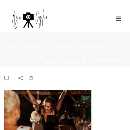
FOTOGRAFIA-SLUBNA-LUBUSKIE-140
STRONA GŁÓWNA
»
KAMILA & MACIEJ – ZIELENIEC
»
FOTOGRAFIA-
SLUBNA-LUBUSKIE-140
0