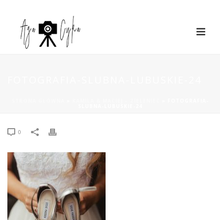
FOTOGRAFIA-SLUBNA-LUBUSKIE-24
STRONA GŁÓWNA
»
KAMILA & MACIEJ – ZIELENIEC
»
FOTOGRAFIA-
SLUBNA-LUBUSKIE-24
0