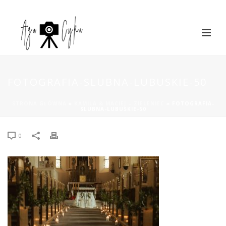
FOTOGRAFIA-SLUBNA-LUBUSKIE-50
STRONA GŁÓWNA
»
KAMILA & MACIEJ – ZIELENIEC
»
FOTOGRAFIA-
SLUBNA-LUBUSKIE-50
0