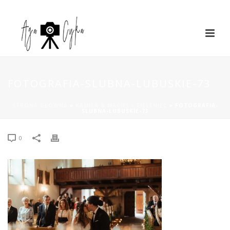
FOTOGRAFIA-SLUBNA-LUBUSKIE-73
STRONA GŁÓWNA
»
KAMILA & MACIEJ – ZIELENIEC
»
FOTOGRAFIA-
SLUBNA-LUBUSKIE-73
0