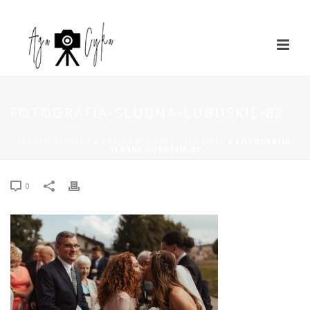
FOTOGRAFIA-SLUBNA-LUBUSKIE-82
STRONA GŁÓWNA
»
KAMILA & MACIEJ – ZIELENIEC
»
FOTOGRAFIA-
SLUBNA-LUBUSKIE-82
0